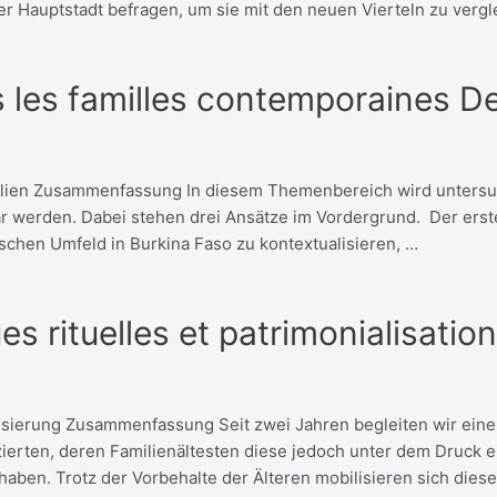
r Hauptstadt befragen, um sie mit den neuen Vierteln zu verglei
ns les familles contemporaines D
lien Zusammenfassung In diesem Themenbereich wird untersucht,
ar werden. Dabei stehen drei Ansätze im Vordergrund. Der erste
ischen Umfeld in Burkina Faso zu kontextualisieren, …
es rituelles et patrimonialisatio
ialisierung Zusammenfassung Seit zwei Jahren begleiten wir ei
ktizierten, deren Familienältesten diese jedoch unter dem Druc
aben. Trotz der Vorbehalte der Älteren mobilisieren sich die