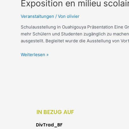
Exposition
Exposition en milieu scola
en
milieu
Veranstaltungen
/ Von
olivier
scolaire
Schulausstellung in Ouahigouya Präsentation Eine G
Deutsh
mehr Schülern und Studenten zugänglich zu machen.
ausgestellt. Begleitet wurde die Ausstellung von Vor
Weiterlesen »
IN BEZUG AUF
DivTrad_BF