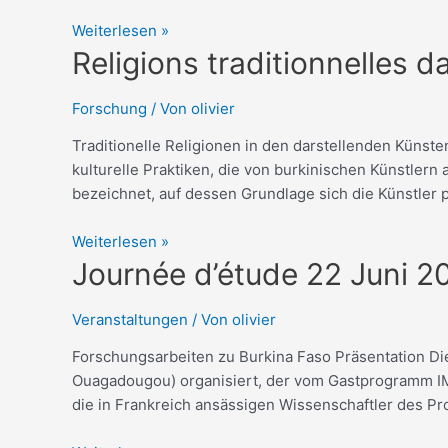
Weiterlesen »
Religions
Religions traditionnelles d
traditionnelles
dans
Forschung
/ Von
olivier
les
Traditionelle Religionen in den darstellenden Küns
arts
kulturelle Praktiken, die von burkinischen Künstlern
scéniques
bezeichnet, auf dessen Grundlage sich die Künstler 
:
slam,
Weiterlesen »
théâtre,
Journée
Journée d’étude 22 Juni 
conte
d’étude
Deutsh
22
Veranstaltungen
/ Von
olivier
Juni
Forschungsarbeiten zu Burkina Faso Präsentation Die
2023
Ouagadougou) organisiert, der vom Gastprogramm IM
Deutsch
die in Frankreich ansässigen Wissenschaftler des Pro