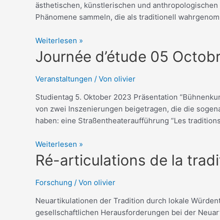
ästhetischen, künstlerischen und anthropologischen
Phänomene sammeln, die als traditionell wahrgenom
Weiterlesen »
Journée
Journée d’étude 05 Octob
d’étude
05
Veranstaltungen
/ Von
olivier
Octobre
Studientag 5. Oktober 2023 Präsentation “Bühnenku
2023
von zwei Inszenierungen beigetragen, die die sogen
Deustch
haben: eine Straßentheateraufführung “Les traditio
Weiterlesen »
Ré-
Ré-articulations de la tra
articulations
de
Forschung
/ Von
olivier
la
Neuartikulationen der Tradition durch lokale Würd
tradition
gesellschaftlichen Herausforderungen bei der Neuar
par