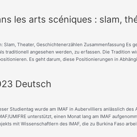
ans les arts scéniques : slam, t
ten: Slam, Theater, Geschichtenerzählen Zusammenfassung Es ge
 als traditionell angesehen werden, zu erfassen. Die Tradition w
positionieren. Es geht darum, diese Positionierungen in Abhäng
2023 Deutsch
ser Studientag wurde am IMAF in Aubervilliers anlässlich des 
AF/UMIFRE unterstützt, einen Monat lang am IMAF aufgenomme
jekts mit Wissenschaftlern des IMAF, die zu Burkina Faso arbei