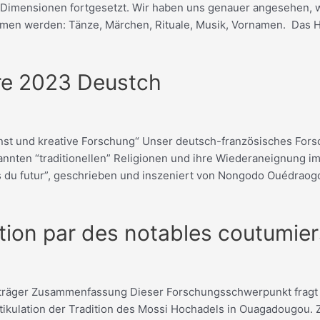
 Dimensionen fortgesetzt. Wir haben uns genauer angesehen, w
men werden: Tänze, Märchen, Rituale, Musik, Vornamen. Das H
re 2023 Deustch
nst und kreative Forschung“ Unser deutsch-französisches For
annten “traditionellen” Religionen und ihre Wiederaneignung i
ns du futur”, geschrieben und inszeniert von Nongodo Ouédrao
dition par des notables coutumie
enträger Zusammenfassung Dieser Forschungsschwerpunkt fragt 
tikulation der Tradition des Mossi Hochadels in Ouagadougou.