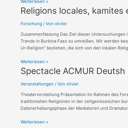
Weiterlesen »
Religions
Religions locales, kamites
locales,
kamites
Forschung
/ Von
olivier
et
Zusammenfassung Das Ziel dieser Untersuchungen ist
panafricanismes
Trends in Burkina Faso zu umreißen. Wir werden beso
Deutsh
Ur-Religion” beziehen, die sich von den lokalen Rel
Weiterlesen »
Spectacle
Spectacle ACMUR Deutsh
ACMUR
Deutsh
Veranstaltungen
/ Von
olivier
Theatervorstellung Präsentation Im Rahmen des Fors
traditionellen Religionen in der zeitgenössischen 
Datenerhebungsphase der Mediatoren und Dramaturg
Weiterlesen »