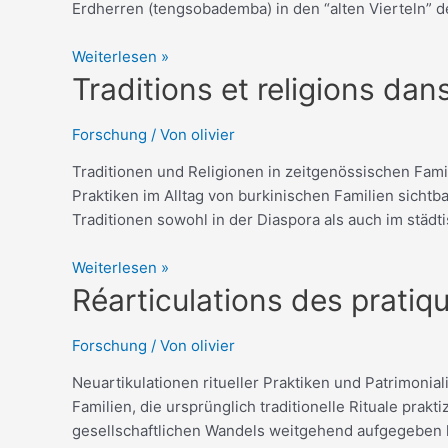
Erdherren (tengsobademba) in den “alten Vierteln” de
des
notables
Weiterlesen »
coutumiers
Traditions
Traditions et religions da
Deutsh
et
religions
Forschung
/ Von
olivier
dans
Traditionen und Religionen in zeitgenössischen Fami
les
Praktiken im Alltag von burkinischen Familien sichtb
familles
Traditionen sowohl in der Diaspora als auch im städt
contemporaines
Deutsh
Weiterlesen »
Réarticulations
Réarticulations des pratiqu
des
pratiques
Forschung
/ Von
olivier
rituelles
Neuartikulationen ritueller Praktiken und Patrimon
et
Familien, die ursprünglich traditionelle Rituale pra
patrimonialisation
gesellschaftlichen Wandels weitgehend aufgegeben h
Deutsh