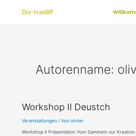
Zum
Beitragsnavigation
Inhalt
Willko
Div-tradBF
springen
Autorenname: oliv
Workshop
Workshop II Deustch
II
Deustch
Veranstaltungen
/ Von
olivier
Workshop II Präsentation Vom Sammeln zur Kreation I