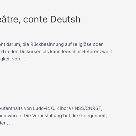
héâtre, conte Deutsh
ht darum, die Rückbesinnung auf religiöse oder
ird in den Diskursen als künstlerischer Referenzwert
igkeit von …
Aufenthalts von Ludovic O. Kibora (INSS/CNRST,
n wurde. Die Veranstaltung bot die Gelegenheit,
ten, …