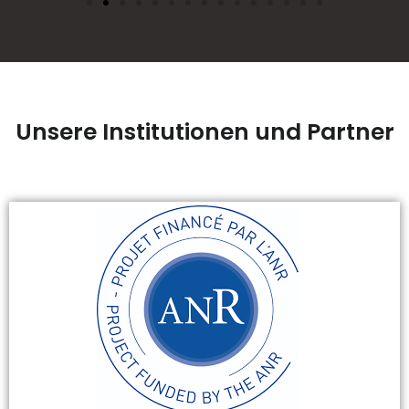
r
e
r
Unsere Institutionen und Partner