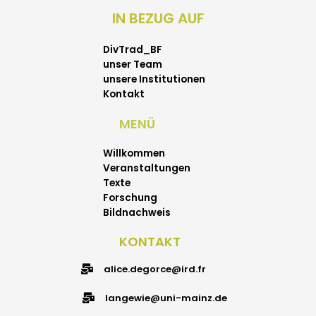
IN BEZUG AUF
Institut für Ethnologie und Afrikastudien, Johannes
Gutenberg Universität Mainz
DivTrad_BF
unser Team
unsere Institutionen
Kontakt
MENÜ
langewie(at)uni-mainz.de
Willkommen
Veranstaltungen
Texte
Forschung
Bildnachweis
KONTAKT
alice.degorce@ird.fr
langewie@uni-mainz.de