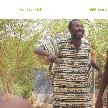
Zum
Inhalt
Willko
Div-tradBF
springen