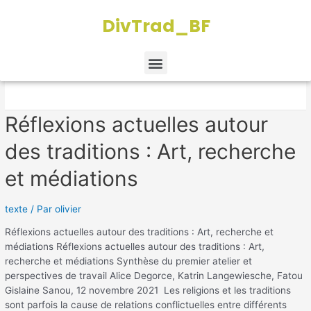
Aller
DivTrad_BF
au
contenu
texte
Menu
Réflexions
Réflexions actuelles autour
actuelles
des traditions : Art, recherche
autour
des
et médiations
traditions
:
Art,
texte
/ Par
olivier
recherche
Réflexions actuelles autour des traditions : Art, recherche et
et
médiations Réflexions actuelles autour des traditions : Art,
médiations
recherche et médiations Synthèse du premier atelier et
perspectives de travail Alice Degorce, Katrin Langewiesche, Fatou
Gislaine Sanou, 12 novembre 2021 Les religions et les traditions
sont parfois la cause de relations conflictuelles entre différents