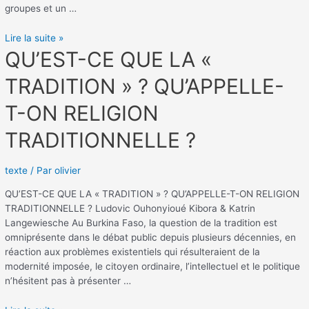
groupes et un …
Lire la suite »
QU’EST-
QU’EST-CE QUE LA «
CE
TRADITION » ? QU’APPELLE-
QUE
LA
T-ON RELIGION
«
TRADITION
TRADITIONNELLE ?
»
?
QU’APPELLE-
texte
/ Par
olivier
T-
QU’EST-CE QUE LA « TRADITION » ? QU’APPELLE-T-ON RELIGION
ON
TRADITIONNELLE ? Ludovic Ouhonyioué Kibora & Katrin
RELIGION
Langewiesche Au Burkina Faso, la question de la tradition est
TRADITIONNELLE
omniprésente dans le débat public depuis plusieurs décennies, en
?
réaction aux problèmes existentiels qui résulteraient de la
modernité imposée, le citoyen ordinaire, l’intellectuel et le politique
n’hésitent pas à présenter …