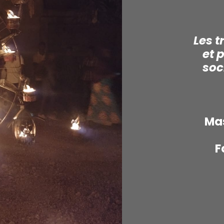
Les t
et 
soc
Mas
F