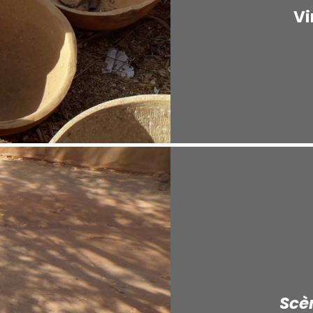
Vi
Scè