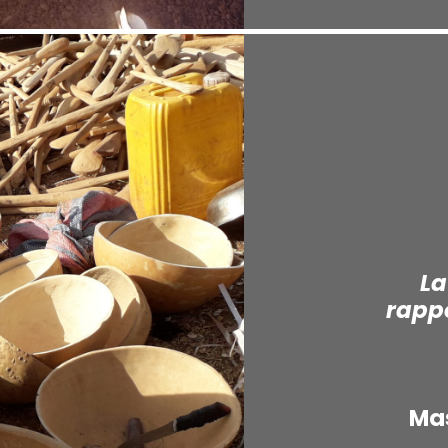
La
rappo
Mas