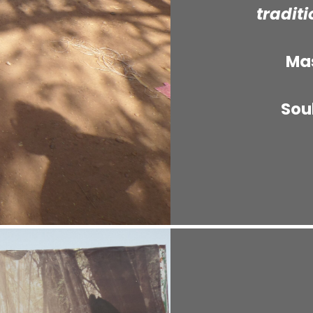
tradit
Mas
Sou