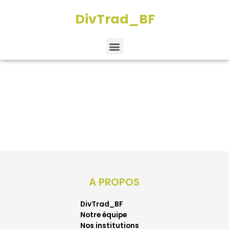
Venue Dashboard
Aller
DivTrad_BF
au
contenu
[venue_dashboard]
Menu
A PROPOS
DivTrad_BF
Notre équipe
Nos institutions