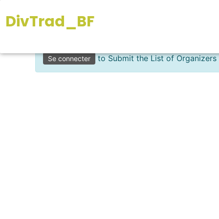
Submit Organizer Form
Aller
DivTrad_BF
au
contenu
Vous avez un compte ?
to Submit the List of Organizers
Se connecter