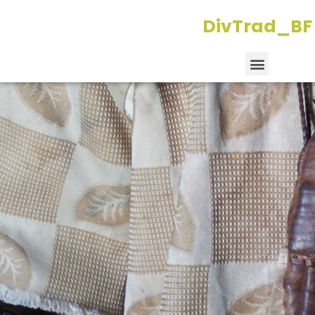
Aller
DivTrad_BF
au
contenu
Menu